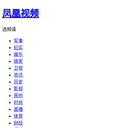
凤凰视频
选频道
军事
纪实
娱乐
搞笑
卫视
资讯
历史
影视
原创
时尚
直播
体育
财经