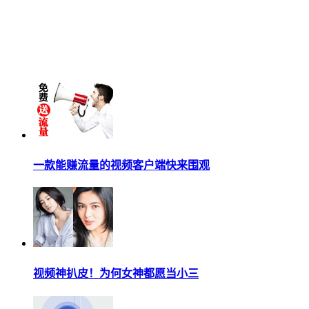
一款能赚流量的视频客户端快来围观
视频神扒皮！为何女神都愿当小三