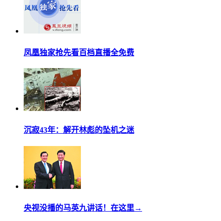
凤凰独家抢先看百档直播全免费
沉寂43年：解开林彪的坠机之迷
央视没播的马英九讲话！在这里→