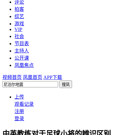
评论
拍客
综艺
游戏
VIP
社会
节目表
主持人
公开课
凤凰焦点
视频首页
凤凰首页
APP下载
上传
观看记录
注册
登录
中英教练对于足球小将的辨识区别