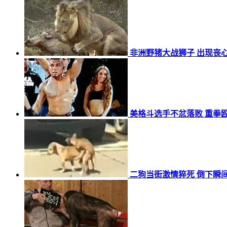
非洲野猪大战狮子 出现丧
美格斗选手不忿落败 重拳
二狗当街激情猝死 倒下瞬