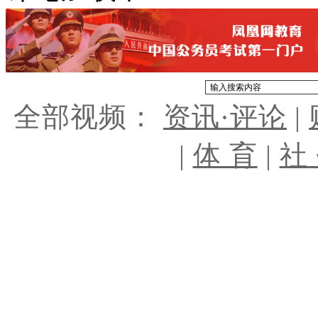
全部视频：
资讯·评论
|
|
体 育
|
社