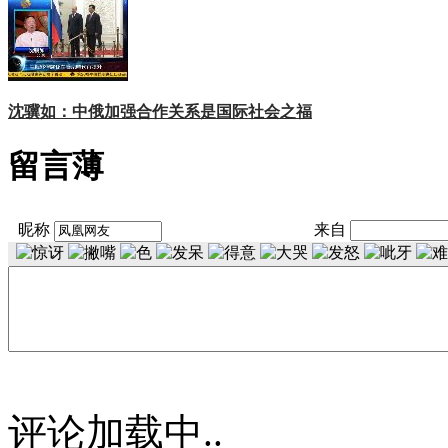
沈骥如：中俄加强合作关系是国际社会之福
留言薄
昵称
来自
评论加载中..