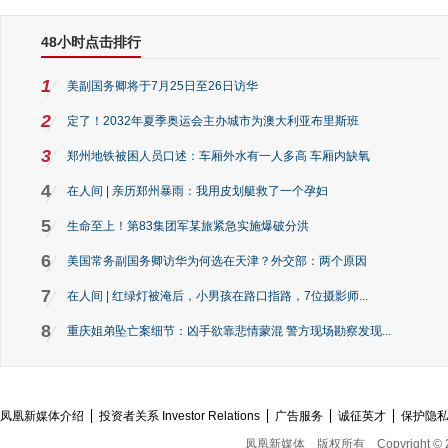
48小时点击排行
1
美副国务卿将于7月25日至26日访华
2
定了！2032年夏季奥运会主办城市为澳大利亚布里斯班
3
郑州地铁被困人员口述：车厢外水有一人多高 车厢内缺氧
4
在人间 | 亲历郑州暴雨：我用皮划艇救了一个孕妇
5
生命至上！第83集团军某旅紧急实施爆破分洪
6
美国常务副国务卿访华为何选在天津？外交部：两个原因
7
在人间 | 红绿灯被淹后，小男孩在路口指路，7位摄影师...
8
重庆姐弟坠亡案细节：凶手欲靠悲情蒙混 警方现场勘察发现...
凤凰新媒体介绍
投资者关系 Investor Relations
广告服务
诚征英才
保护隐
凤凰新媒体
版权所有
Copyright © 