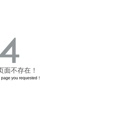
页面不存在！
he page you requested！
曲奇届的“爱马仕”把你的爱封在罐子里送给TA