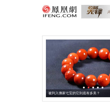
把它加到了牛轧糖里
被列入佛家七宝的它到底有多美？