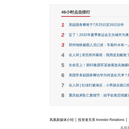
48小时点击排行
1
美副国务卿将于7月25日至26日访华
2
定了！2032年夏季奥运会主办城市为
3
郑州地铁被困人员口述：车厢外水有一
4
在人间 | 亲历郑州暴雨：我用皮划艇救
5
生命至上！第83集团军某旅紧急实施爆
6
美国常务副国务卿访华为何选在天津？
7
在人间 | 红绿灯被淹后，小男孩在路口指
8
重庆姐弟坠亡案细节：凶手欲靠悲情蒙混 
凤凰新媒体介绍
投资者关系 Investor Relations
凤凰