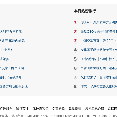
本日热榜排行
1
澳大利亚总理称中方无兴
2
澳大利亚布里斯班
微软CEO：去年特朗普要我们收
3
人多高 车厢内缺氧
中国空军官宣：歼-20用
4
了一个孕妇
女排国手晒全队聚餐照！
5
破分洪
河南醉汉闯进小学打校长，
6
外交部：两个原因
白宫回应孟晚舟案：这不
7
路，7位摄影师...
又打起来了！台湾省“行政院
8
警方现场勘察发现...
港媒：华尔街重要人物约翰·
广告服务
诚征英才
保护隐私权
免责条款
意见反馈
凤凰卫视介绍
京ICP
新媒体
版权所有
Copyright © 2019 Phoenix New Media Limited All Rights Reser