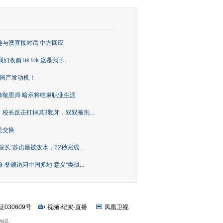
趣与澳直接对话 中方回应
购TikTok 这是我干...
上国产发动机！
致敬恩师 暗示将结束职业生涯
校长反击打掉其3颗牙，双双被刑...
是交换
长”苏贞昌被泼水，22秒完成...
桑顿访问中国多地 意义“类似...
证030609号
视频
·
纪实
·
直播
凤凰卫视
ved.