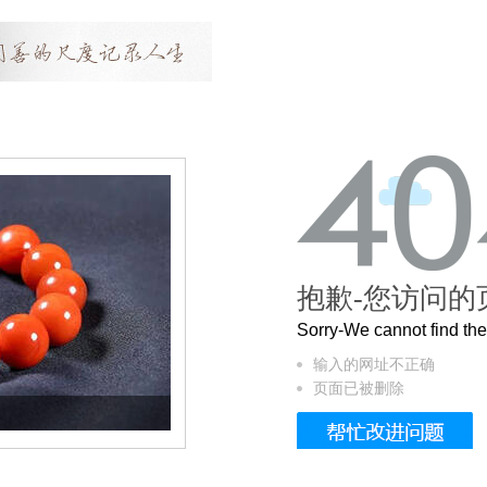
抱歉-您访问的
Sorry-We cannot find t
输入的网址不正确
页面已被删除
这个3.2米的长卷，还原了600岁的紫禁城