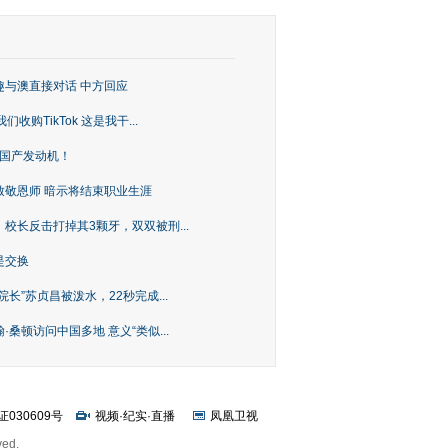
趣与澳直接对话 中方回应
购TikTok 这是我干...
上国产发动机！
致敬恩师 暗示将结束职业生涯
校长反击打掉其3颗牙，双双被刑...
是交换
长”苏贞昌被泼水，22秒完成...
桑顿访问中国多地 意义“类似...
证030609号
视频
·
纪实
·
直播
凤凰卫视
ved.