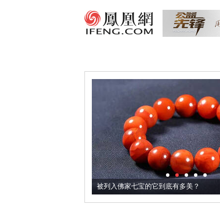
把它加到了牛轧糖里
被列入佛家七宝的它到底有多美？