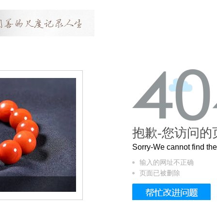
抱歉-您访问的
Sorry-We cannot find t
输入的网址不正确
页面已被删除
这个3.2米的长卷，还原了600岁的紫禁城