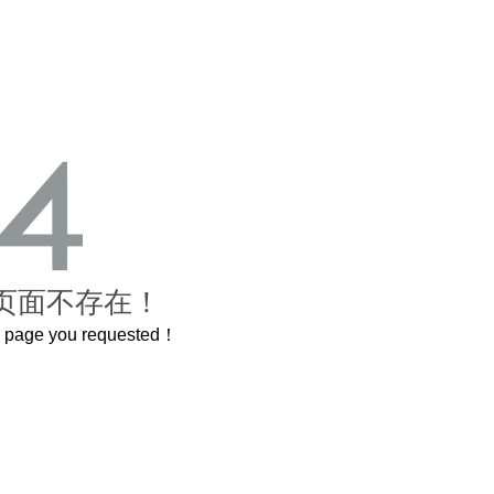
页面不存在！
he page you requested！
曲奇届的“爱马仕”把你的爱封在罐子里送给TA