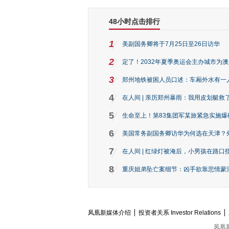
48小时点击排行
1
美副国务卿将于7月25日至26日访华
2
定了！2032年夏季奥运会主办城市为
3
郑州地铁被困人员口述：车厢外水有一
4
在人间 | 亲历郑州暴雨：我用皮划艇救
5
生命至上！第83集团军某旅紧急实施爆
6
美国常务副国务卿访华为何选在天津？
7
在人间 | 红绿灯被淹后，小男孩在路口指
8
重庆姐弟坠亡案细节：凶手欲靠悲情蒙混 
凤凰新媒体介绍
投资者关系 Investor Relations
凤凰