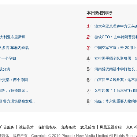
本日热榜排行
1
澳大利亚总理称中方无兴
2
澳大利亚布里斯班
微软CEO：去年特朗普要我们收
3
人多高 车厢内缺氧
中国空军官宣：歼-20用
4
了一个孕妇
女排国手晒全队聚餐照！
5
破分洪
河南醉汉闯进小学打校长，
6
外交部：两个原因
白宫回应孟晚舟案：这不
7
路，7位摄影师...
又打起来了！台湾省“行政院
8
警方现场勘察发现...
港媒：华尔街重要人物约翰·
广告服务
诚征英才
保护隐私权
免责条款
意见反馈
凤凰卫视介绍
京ICP
新媒体
版权所有
Copyright © 2019 Phoenix New Media Limited All Rights Reser