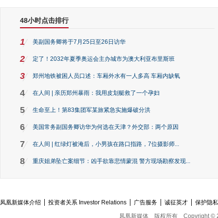
48小时点击排行
1
美副国务卿将于7月25日至26日访华
2
定了！2032年夏季奥运会主办城市为澳大利亚布里斯班
3
郑州地铁被困人员口述：车厢外水有一人多高 车厢内缺氧
4
在人间 | 亲历郑州暴雨：我用皮划艇救了一个孕妇
5
生命至上！第83集团军某旅紧急实施爆破分洪
6
美国常务副国务卿访华为何选在天津？外交部：两个原因
7
在人间 | 红绿灯被淹后，小男孩在路口指路，7位摄影师...
8
重庆姐弟坠亡案细节：凶手欲靠悲情蒙混 警方现场勘察发现...
凤凰新媒体介绍
投资者关系 Investor Relations
广告服务
诚征英才
保护隐
凤凰新媒体
版权所有
Copyright © 