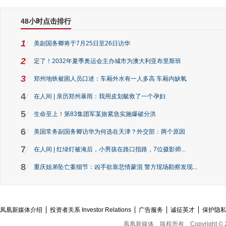
48小时点击排行
1
美副国务卿将于7月25日至26日访华
2
定了！2032年夏季奥运会主办城市为澳大利亚布里斯班
3
郑州地铁被困人员口述：车厢外水有一人多高 车厢内缺氧
4
在人间 | 亲历郑州暴雨：我用皮划艇救了一个孕妇
5
生命至上！第83集团军某旅紧急实施爆破分洪
6
美国常务副国务卿访华为何选在天津？外交部：两个原因
7
在人间 | 红绿灯被淹后，小男孩在路口指路，7位摄影师...
8
重庆姐弟坠亡案细节：凶手欲靠悲情蒙混 警方现场勘察发现...
凤凰新媒体介绍
投资者关系 Investor Relations
广告服务
诚征英才
保护隐
凤凰新媒体
版权所有
Copyright © 