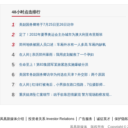
48小时点击排行
1
美副国务卿将于7月25日至26日访华
2
定了！2032年夏季奥运会主办城市为澳大利亚布里斯班
3
郑州地铁被困人员口述：车厢外水有一人多高 车厢内缺氧
4
在人间 | 亲历郑州暴雨：我用皮划艇救了一个孕妇
5
生命至上！第83集团军某旅紧急实施爆破分洪
6
美国常务副国务卿访华为何选在天津？外交部：两个原因
7
在人间 | 红绿灯被淹后，小男孩在路口指路，7位摄影师...
8
重庆姐弟坠亡案细节：凶手欲靠悲情蒙混 警方现场勘察发现...
凤凰新媒体介绍
投资者关系 Investor Relations
广告服务
诚征英才
保护隐
凤凰新媒体
版权所有
Copyright © 