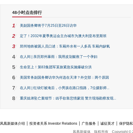
48小时点击排行
1
美副国务卿将于7月25日至26日访华
2
定了！2032年夏季奥运会主办城市为澳大利亚布里斯班
3
郑州地铁被困人员口述：车厢外水有一人多高 车厢内缺氧
4
在人间 | 亲历郑州暴雨：我用皮划艇救了一个孕妇
5
生命至上！第83集团军某旅紧急实施爆破分洪
6
美国常务副国务卿访华为何选在天津？外交部：两个原因
7
在人间 | 红绿灯被淹后，小男孩在路口指路，7位摄影师...
8
重庆姐弟坠亡案细节：凶手欲靠悲情蒙混 警方现场勘察发现...
凤凰新媒体介绍
投资者关系 Investor Relations
广告服务
诚征英才
保护隐
凤凰新媒体
版权所有
Copyright © 