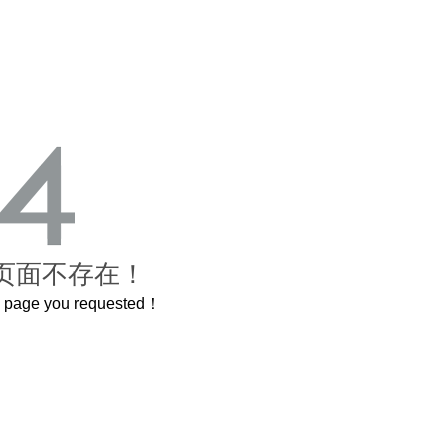
页面不存在！
he page you requested！
了600岁的紫禁城
曲奇届的“爱马仕”把你的爱