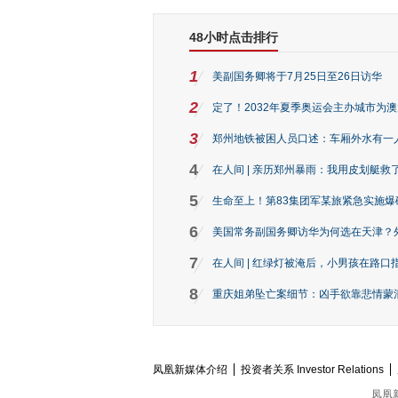
48小时点击排行
1
美副国务卿将于7月25日至26日访华
2
定了！2032年夏季奥运会主办城市为
3
郑州地铁被困人员口述：车厢外水有一
4
在人间 | 亲历郑州暴雨：我用皮划艇救
5
生命至上！第83集团军某旅紧急实施爆
6
美国常务副国务卿访华为何选在天津？
7
在人间 | 红绿灯被淹后，小男孩在路口指
8
重庆姐弟坠亡案细节：凶手欲靠悲情蒙混 
凤凰新媒体介绍
投资者关系 Investor Relations
凤凰