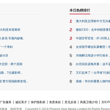
本日热榜排行
1
澳大利亚总理称中方无兴
2
澳大利亚布里斯班
微软CEO：去年特朗普要我们收
3
人多高 车厢内缺氧
中国空军官宣：歼-20用
4
了一个孕妇
女排国手晒全队聚餐照！
5
破分洪
河南醉汉闯进小学打校长，
6
外交部：两个原因
白宫回应孟晚舟案：这不
7
路，7位摄影师...
又打起来了！台湾省“行政院
8
警方现场勘察发现...
港媒：华尔街重要人物约翰·
广告服务
诚征英才
保护隐私权
免责条款
意见反馈
凤凰卫视介绍
京ICP
新媒体
版权所有
Copyright © 2019 Phoenix New Media Limited All Rights Reser