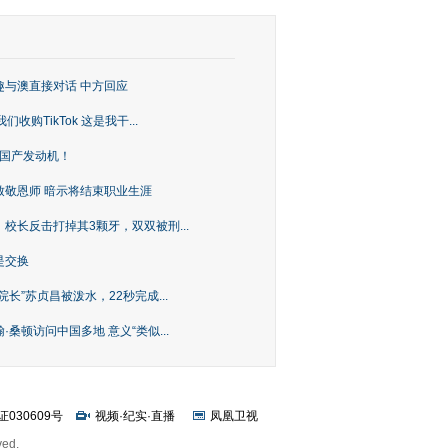
趣与澳直接对话 中方回应
购TikTok 这是我干...
上国产发动机！
致敬恩师 暗示将结束职业生涯
校长反击打掉其3颗牙，双双被刑...
是交换
长”苏贞昌被泼水，22秒完成...
桑顿访问中国多地 意义“类似...
证030609号
视频
·
纪实
·
直播
凤凰卫视
ved.