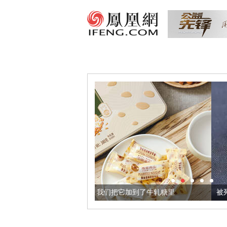
的黄金亚麻籽，我们把它加到了牛轧糖里
被列入佛家七宝的