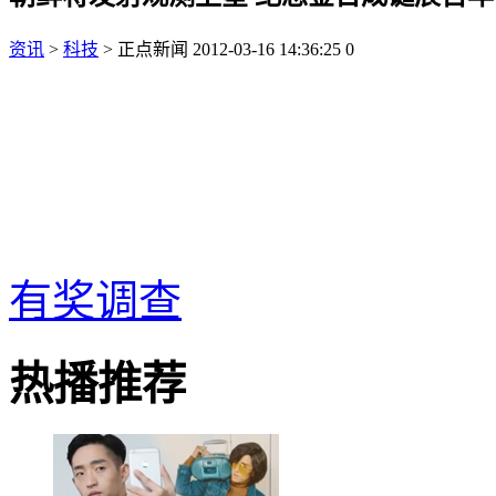
资讯
>
科技
> 正点新闻
2012-03-16 14:36:25
0
有奖调查
热播推荐