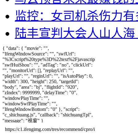
监控：女司机杀伤力有
陆丰宣判大会人山人海 