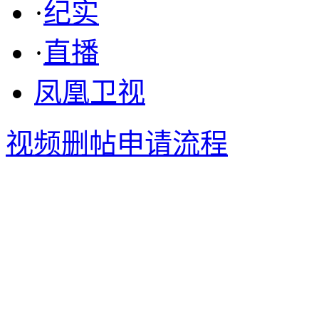
·
纪实
·
直播
凤凰卫视
视频删帖申请流程