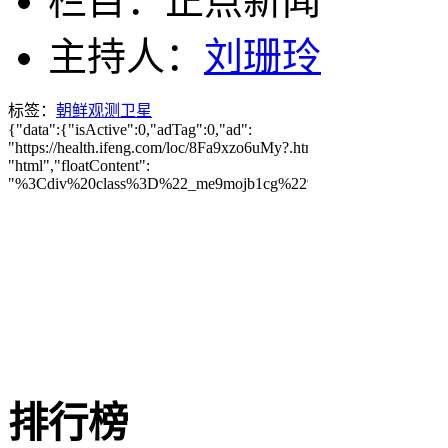
栏目：正点新闻
主持人：
刘珊玲
标签：
朝鲜
观测
卫星
排行榜