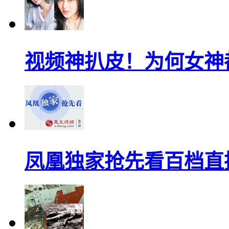
视频神扒皮！为何女神
凤凰独家抢先看百档直