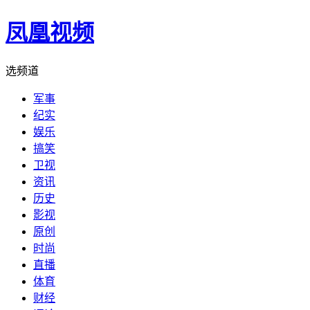
凤凰视频
选频道
军事
纪实
娱乐
搞笑
卫视
资讯
历史
影视
原创
时尚
直播
体育
财经