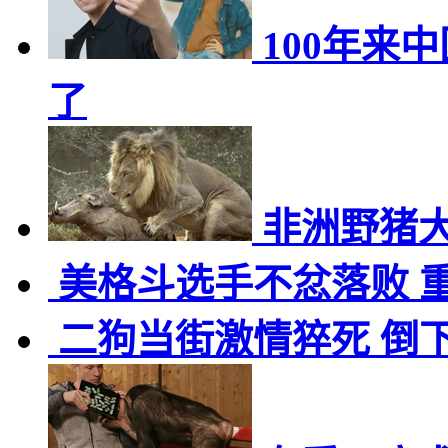
100年来
了
非洲野猪
美格斗选手不忿落败 
二狗当街激情猝死 倒