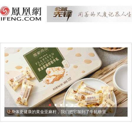
的黄金亚麻籽，我们把它加到了牛轧糖里
被列入佛家七宝的