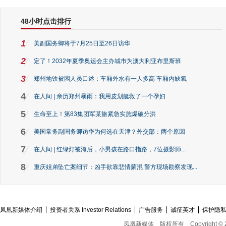
48小时点击排行
1
美副国务卿将于7月25日至26日访华
2
定了！2032年夏季奥运会主办城市为澳大利亚布里斯班
3
郑州地铁被困人员口述：车厢外水有一人多高 车厢内缺氧
4
在人间 | 亲历郑州暴雨：我用皮划艇救了一个孕妇
5
生命至上！第83集团军某旅紧急实施爆破分洪
6
美国常务副国务卿访华为何选在天津？外交部：两个原因
7
在人间 | 红绿灯被淹后，小男孩在路口指路，7位摄影师...
8
重庆姐弟坠亡案细节：凶手欲靠悲情蒙混 警方现场勘察发现...
凤凰新媒体介绍
投资者关系 Investor Relations
广告服务
诚征英才
保护隐
凤凰新媒体
版权所有
Copyright © 