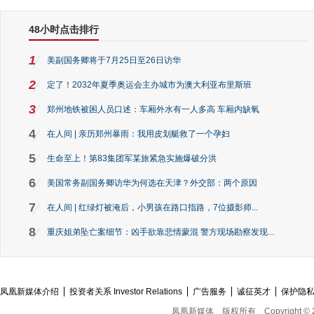
48小时点击排行
1
美副国务卿将于7月25日至26日访华
2
定了！2032年夏季奥运会主办城市为澳大利亚布里斯班
3
郑州地铁被困人员口述：车厢外水有一人多高 车厢内缺氧
4
在人间 | 亲历郑州暴雨：我用皮划艇救了一个孕妇
5
生命至上！第83集团军某旅紧急实施爆破分洪
6
美国常务副国务卿访华为何选在天津？外交部：两个原因
7
在人间 | 红绿灯被淹后，小男孩在路口指路，7位摄影师...
8
重庆姐弟坠亡案细节：凶手欲靠悲情蒙混 警方现场勘察发现...
凤凰新媒体介绍
投资者关系 Investor Relations
广告服务
诚征英才
保护隐
凤凰新媒体
版权所有
Copyright © 