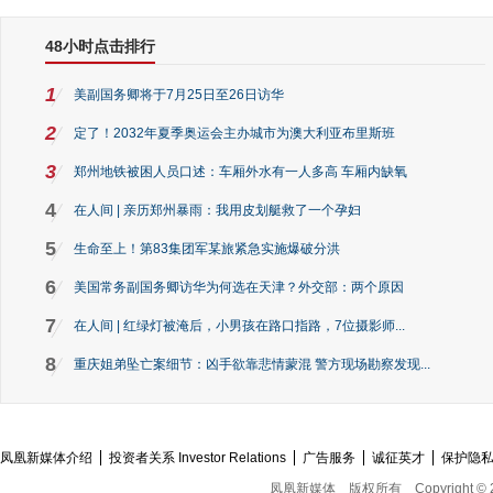
48小时点击排行
1
美副国务卿将于7月25日至26日访华
2
定了！2032年夏季奥运会主办城市为澳大利亚布里斯班
3
郑州地铁被困人员口述：车厢外水有一人多高 车厢内缺氧
4
在人间 | 亲历郑州暴雨：我用皮划艇救了一个孕妇
5
生命至上！第83集团军某旅紧急实施爆破分洪
6
美国常务副国务卿访华为何选在天津？外交部：两个原因
7
在人间 | 红绿灯被淹后，小男孩在路口指路，7位摄影师...
8
重庆姐弟坠亡案细节：凶手欲靠悲情蒙混 警方现场勘察发现...
凤凰新媒体介绍
投资者关系 Investor Relations
广告服务
诚征英才
保护隐
凤凰新媒体
版权所有
Copyright © 