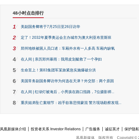
48小时点击排行
1
美副国务卿将于7月25日至26日访华
2
定了！2032年夏季奥运会主办城市为澳大利亚布里斯班
3
郑州地铁被困人员口述：车厢外水有一人多高 车厢内缺氧
4
在人间 | 亲历郑州暴雨：我用皮划艇救了一个孕妇
5
生命至上！第83集团军某旅紧急实施爆破分洪
6
美国常务副国务卿访华为何选在天津？外交部：两个原因
7
在人间 | 红绿灯被淹后，小男孩在路口指路，7位摄影师...
8
重庆姐弟坠亡案细节：凶手欲靠悲情蒙混 警方现场勘察发现...
凤凰新媒体介绍
投资者关系 Investor Relations
广告服务
诚征英才
保护隐
凤凰新媒体
版权所有
Copyright © 