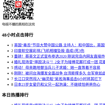
48小时点击排行
1
英国“毒舌”节目大赞中国公路 主持人：和中国比，英
2
印度航空展彩排2飞机相撞坠毁 造成1死3伤
3
重磅！蔡英文正式宣布参选2020 刚说完岛内网友直接
4
婚礼现场变“摔跤决斗”！2女子为接捧花厮打成一团 花
5
感动！母亲跪地替当兵儿子求婚：她一直等着不容易
6
刚刚！被问台海爆发全面战争 台湾能撑多久 台军竟如
7
长江口突然闯入“幽灵船”吴淞海事追击6小时将其拦下
8
日本23岁女星仍和父兄一起泡澡：不继续怕爸爸伤心
本日热播排行