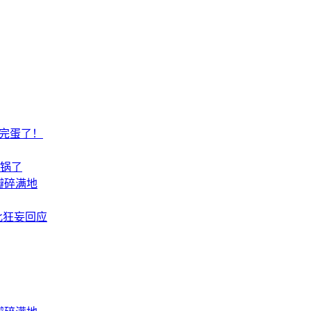
国完蛋了！
炸锅了
瓣碎满地
此狂妄回应