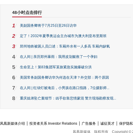
48小时点击排行
1
美副国务卿将于7月25日至26日访华
2
定了！2032年夏季奥运会主办城市为澳大利亚布里斯班
3
郑州地铁被困人员口述：车厢外水有一人多高 车厢内缺氧
4
在人间 | 亲历郑州暴雨：我用皮划艇救了一个孕妇
5
生命至上！第83集团军某旅紧急实施爆破分洪
6
美国常务副国务卿访华为何选在天津？外交部：两个原因
7
在人间 | 红绿灯被淹后，小男孩在路口指路，7位摄影师...
8
重庆姐弟坠亡案细节：凶手欲靠悲情蒙混 警方现场勘察发现...
凤凰新媒体介绍
投资者关系 Investor Relations
广告服务
诚征英才
保护隐
凤凰新媒体
版权所有
Copyright © 