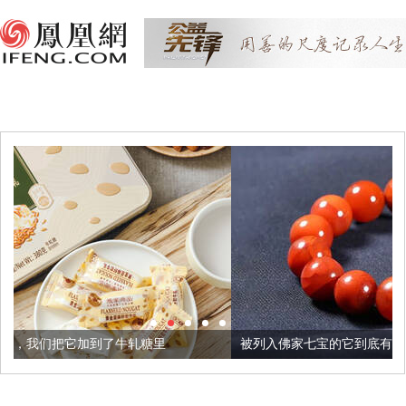
牛轧糖里
被列入佛家七宝的它到底有多美？