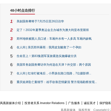
48小时点击排行
1
美副国务卿将于7月25日至26日访华
2
定了！2032年夏季奥运会主办城市为澳大利亚布里斯班
3
郑州地铁被困人员口述：车厢外水有一人多高 车厢内缺氧
4
在人间 | 亲历郑州暴雨：我用皮划艇救了一个孕妇
5
生命至上！第83集团军某旅紧急实施爆破分洪
6
美国常务副国务卿访华为何选在天津？外交部：两个原因
7
在人间 | 红绿灯被淹后，小男孩在路口指路，7位摄影师...
8
重庆姐弟坠亡案细节：凶手欲靠悲情蒙混 警方现场勘察发现...
凤凰新媒体介绍
投资者关系 Investor Relations
广告服务
诚征英才
保护隐
凤凰新媒体
版权所有
Copyright © 