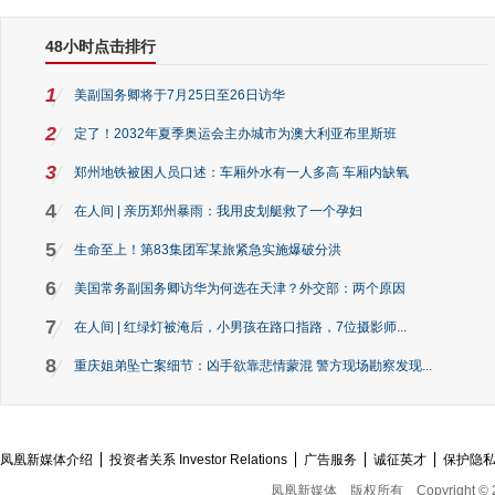
48小时点击排行
1
美副国务卿将于7月25日至26日访华
2
定了！2032年夏季奥运会主办城市为澳大利亚布里斯班
3
郑州地铁被困人员口述：车厢外水有一人多高 车厢内缺氧
4
在人间 | 亲历郑州暴雨：我用皮划艇救了一个孕妇
5
生命至上！第83集团军某旅紧急实施爆破分洪
6
美国常务副国务卿访华为何选在天津？外交部：两个原因
7
在人间 | 红绿灯被淹后，小男孩在路口指路，7位摄影师...
8
重庆姐弟坠亡案细节：凶手欲靠悲情蒙混 警方现场勘察发现...
凤凰新媒体介绍
投资者关系 Investor Relations
广告服务
诚征英才
保护隐
凤凰新媒体
版权所有
Copyright © 