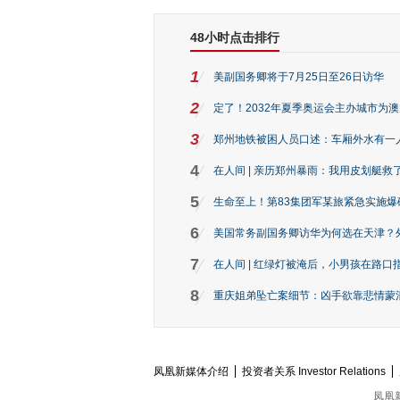
48小时点击排行
1
美副国务卿将于7月25日至26日访华
2
定了！2032年夏季奥运会主办城市为
3
郑州地铁被困人员口述：车厢外水有一
4
在人间 | 亲历郑州暴雨：我用皮划艇救
5
生命至上！第83集团军某旅紧急实施爆
6
美国常务副国务卿访华为何选在天津？
7
在人间 | 红绿灯被淹后，小男孩在路口指
8
重庆姐弟坠亡案细节：凶手欲靠悲情蒙混 
凤凰新媒体介绍
投资者关系 Investor Relations
凤凰