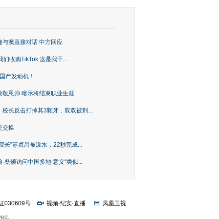
趣与澳直接对话 中方回应
购TikTok 这是我干...
上国产发动机！
致敬恩师 暗示将结束职业生涯
校长反击打掉其3颗牙，双双被刑...
是交换
长”苏贞昌被泼水，22秒完成...
桑顿访问中国多地 意义“类似...
证030609号
视频
·
纪实
·
直播
凤凰卫视
ved.