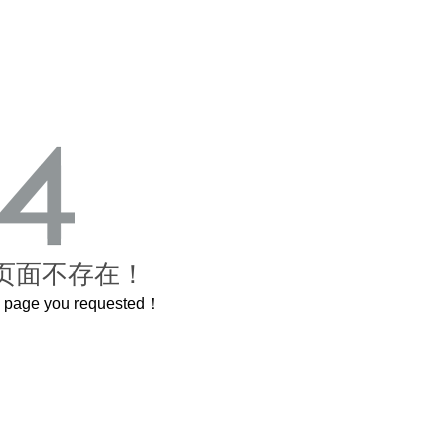
页面不存在！
he page you requested！
这个3.2米的长卷，还原了600岁的紫禁城