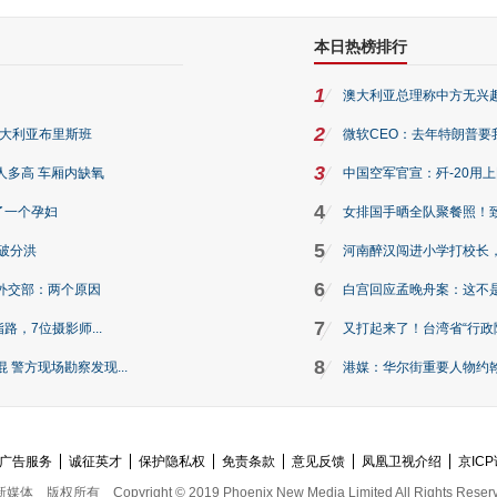
本日热榜排行
1
澳大利亚总理称中方无兴
2
澳大利亚布里斯班
微软CEO：去年特朗普要我们收
3
人多高 车厢内缺氧
中国空军官宣：歼-20用
4
了一个孕妇
女排国手晒全队聚餐照！
5
破分洪
河南醉汉闯进小学打校长，
6
外交部：两个原因
白宫回应孟晚舟案：这不
7
路，7位摄影师...
又打起来了！台湾省“行政院
8
警方现场勘察发现...
港媒：华尔街重要人物约翰·
广告服务
诚征英才
保护隐私权
免责条款
意见反馈
凤凰卫视介绍
京ICP
新媒体
版权所有
Copyright © 2019 Phoenix New Media Limited All Rights Reser