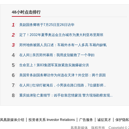
48小时点击排行
1
美副国务卿将于7月25日至26日访华
2
定了！2032年夏季奥运会主办城市为澳大利亚布里斯班
3
郑州地铁被困人员口述：车厢外水有一人多高 车厢内缺氧
4
在人间 | 亲历郑州暴雨：我用皮划艇救了一个孕妇
5
生命至上！第83集团军某旅紧急实施爆破分洪
6
美国常务副国务卿访华为何选在天津？外交部：两个原因
7
在人间 | 红绿灯被淹后，小男孩在路口指路，7位摄影师...
8
重庆姐弟坠亡案细节：凶手欲靠悲情蒙混 警方现场勘察发现...
凤凰新媒体介绍
投资者关系 Investor Relations
广告服务
诚征英才
保护隐
凤凰新媒体
版权所有
Copyright © 