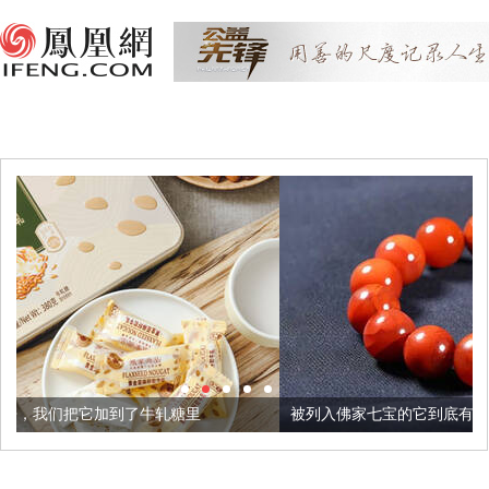
牛轧糖里
被列入佛家七宝的它到底有多美？