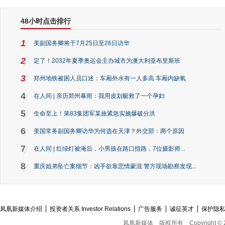
48小时点击排行
1
美副国务卿将于7月25日至26日访华
2
定了！2032年夏季奥运会主办城市为澳大利亚布里斯班
3
郑州地铁被困人员口述：车厢外水有一人多高 车厢内缺氧
4
在人间 | 亲历郑州暴雨：我用皮划艇救了一个孕妇
5
生命至上！第83集团军某旅紧急实施爆破分洪
6
美国常务副国务卿访华为何选在天津？外交部：两个原因
7
在人间 | 红绿灯被淹后，小男孩在路口指路，7位摄影师...
8
重庆姐弟坠亡案细节：凶手欲靠悲情蒙混 警方现场勘察发现...
凤凰新媒体介绍
投资者关系 Investor Relations
广告服务
诚征英才
保护隐
凤凰新媒体
版权所有
Copyright © 