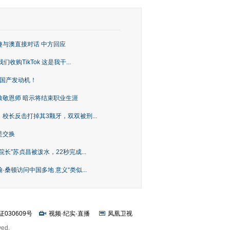
趣与澳直接对话 中方回应
购TikTok 这是我干...
上国产发动机！
致敬恩师 暗示将结束职业生涯
校长反击打掉其3颗牙，双双被刑...
是交换
长”苏贞昌被泼水，22秒完成...
桑顿访问中国多地 意义“类似...
证030609号
视频
·
纪实
·
直播
凤凰卫视
ved.