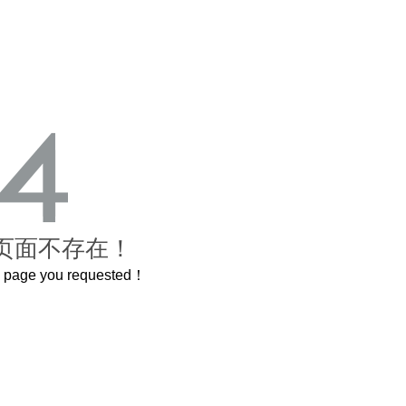
页面不存在！
he page you requested！
曲奇届的“爱马仕”把你的爱封在罐子里送给TA