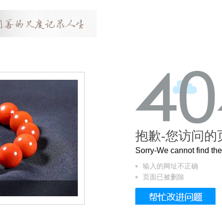
抱歉-您访问的
Sorry-We cannot find t
输入的网址不正确
页面已被删除
这个3.2米的长卷，还原了600岁的紫禁城