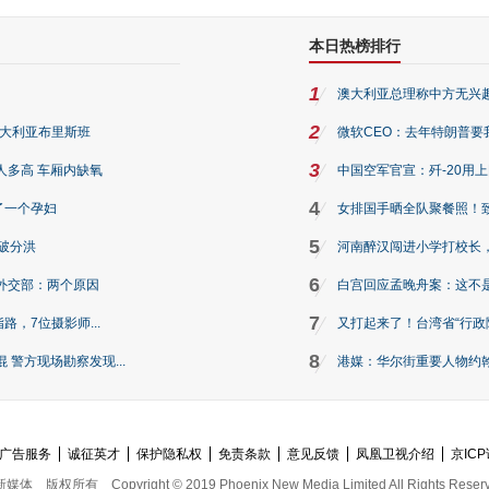
本日热榜排行
1
澳大利亚总理称中方无兴
2
澳大利亚布里斯班
微软CEO：去年特朗普要我们收
3
人多高 车厢内缺氧
中国空军官宣：歼-20用
4
了一个孕妇
女排国手晒全队聚餐照！
5
破分洪
河南醉汉闯进小学打校长，
6
外交部：两个原因
白宫回应孟晚舟案：这不
7
路，7位摄影师...
又打起来了！台湾省“行政院
8
警方现场勘察发现...
港媒：华尔街重要人物约翰·
广告服务
诚征英才
保护隐私权
免责条款
意见反馈
凤凰卫视介绍
京ICP
新媒体
版权所有
Copyright © 2019 Phoenix New Media Limited All Rights Reser