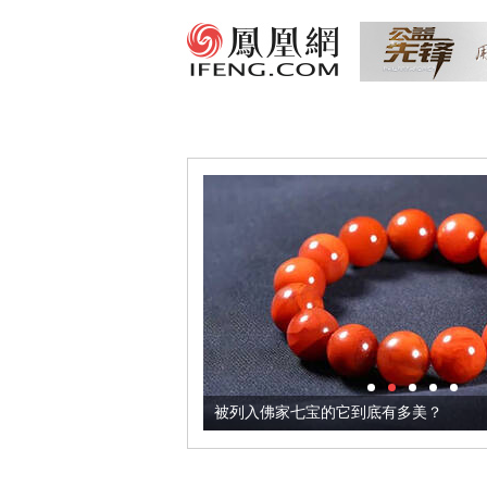
把它加到了牛轧糖里
被列入佛家七宝的它到底有多美？