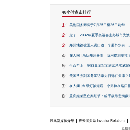
48小时点击排行
1
美副国务卿将于7月25日至26日访华
2
定了！2032年夏季奥运会主办城市为
3
郑州地铁被困人员口述：车厢外水有一
4
在人间 | 亲历郑州暴雨：我用皮划艇救
5
生命至上！第83集团军某旅紧急实施爆
6
美国常务副国务卿访华为何选在天津？
7
在人间 | 红绿灯被淹后，小男孩在路口指
8
重庆姐弟坠亡案细节：凶手欲靠悲情蒙混 
凤凰新媒体介绍
投资者关系 Investor Relations
凤凰