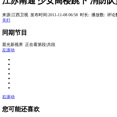
江苏南通 少女高楼跳下 消防
来源:江西卫视 发布时间:2011-11-08 06:58 时长:
播放数:
评论数
关灯
同期节目
晨光新视界 正在看第
段
|
共
段
左滚动
右滚动
您可能还喜欢