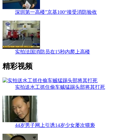
深圳第一高楼”京基100“接受消防验收
实拍法国消防员在15秒内爬上高楼
精彩视频
实拍送水工抓住偷车贼猛踢头部将其打死
44岁男子网上引诱14岁少女屡次猥亵