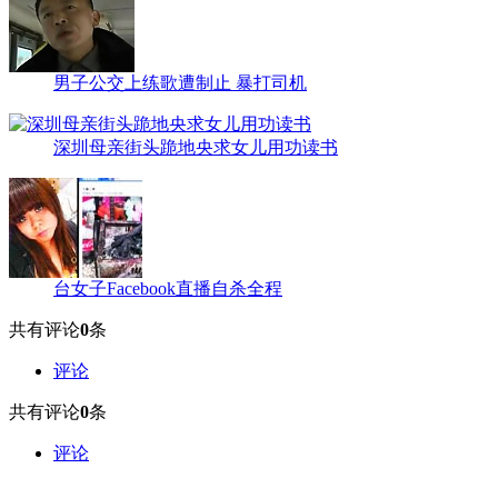
男子公交上练歌遭制止 暴打司机
深圳母亲街头跪地央求女儿用功读书
台女子Facebook直播自杀全程
共有评论
0
条
评论
共有评论
0
条
评论