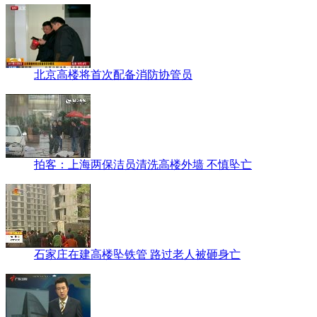
北京高楼将首次配备消防协管员
拍客：上海两保洁员清洗高楼外墙 不慎坠亡
石家庄在建高楼坠铁管 路过老人被砸身亡