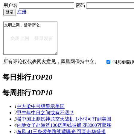
用户名
密码
注册
所有评论仅代表网友意见，凤凰网保持中立。
同步到微
每日排行
TOP10
每周排行
TOP10
1
中方柔中带狠警示美国
2
甲午年中日之间或有不测？
3
曝中国正测试神龙空天战机 1小时可打到美国
4
内地女子赴港洗100亿黑钱被捕 花3000万获释
5
东风-41三条袭美路线遭曝光 可直击华盛顿