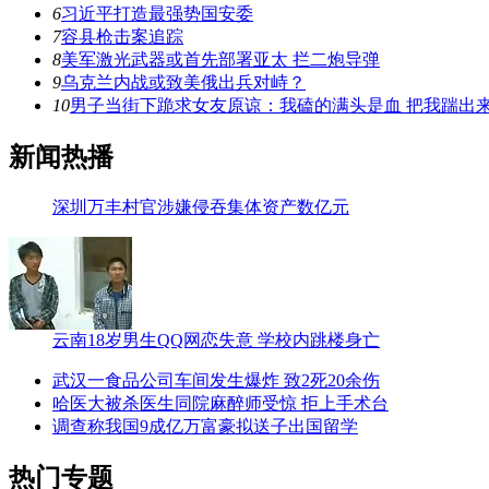
6
习近平打造最强势国安委
7
容县枪击案追踪
8
美军激光武器或首先部署亚太 拦二炮导弹
9
乌克兰内战或致美俄出兵对峙？
10
男子当街下跪求女友原谅：我磕的满头是血 把我踹出
新闻热播
深圳万丰村官涉嫌侵吞集体资产数亿元
云南18岁男生QQ网恋失意 学校内跳楼身亡
武汉一食品公司车间发生爆炸 致2死20余伤
哈医大被杀医生同院麻醉师受惊 拒上手术台
调查称我国9成亿万富豪拟送子出国留学
热门专题