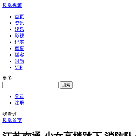
凤凰视频
首页
资讯
娱乐
影视
纪实
军事
播客
时尚
VIP
更多
登录
注册
我看过
凤凰首页