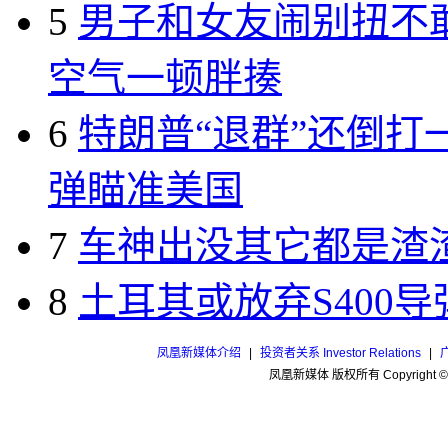
5
男子和女友闹别扭不敢
空气一顿胖揍
6
特朗普“退群”还倒打
弹瞄准美国
7
车神出没其它都是渣
8
土耳其或放弃S400
凤凰新媒体介绍
|
投资者关系 Investor Relations
|
凤凰新媒体 版权所有 Copyright 