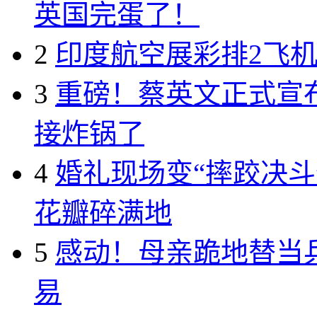
英国完蛋了！
2
印度航空展彩排2飞机
3
重磅！蔡英文正式宣布
接炸锅了
4
婚礼现场变“摔跤决斗
花瓣碎满地
5
感动！母亲跪地替当
易