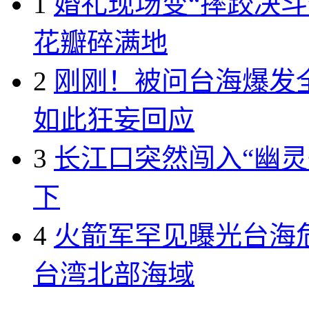
1
婚礼现场变“摔跤决斗
花瓣碎满地
2
刚刚！被问台海爆发全
如此狂妄回应
3
长江口突然闯入“幽灵
下
4
火箭军罕见曝光台海危
台湾北部海域