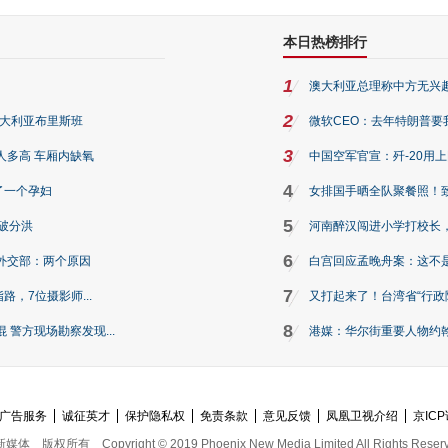
本日热榜排行
1
澳大利亚总理称中方无兴
2
澳大利亚布里斯班
微软CEO：去年特朗普要我们收
3
人多高 车厢内缺氧
中国空军官宣：歼-20用
4
了一个孕妇
女排国手晒全队聚餐照！
5
破分洪
河南醉汉闯进小学打校长，
6
外交部：两个原因
白宫回应孟晚舟案：这不
7
路，7位摄影师...
又打起来了！台湾省“行政院
8
警方现场勘察发现...
港媒：华尔街重要人物约翰·
广告服务
诚征英才
保护隐私权
免责条款
意见反馈
凤凰卫视介绍
京ICP
新媒体
版权所有
Copyright © 2019 Phoenix New Media Limited All Rights Reser