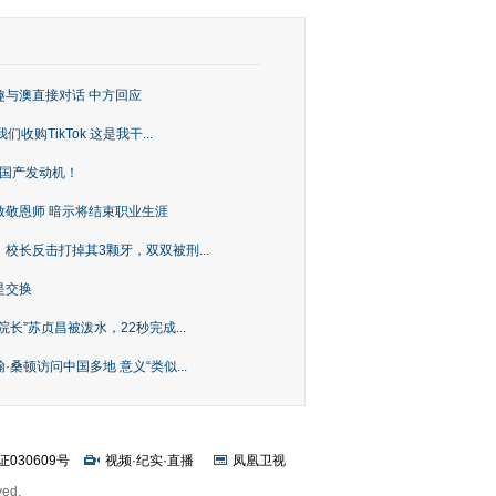
趣与澳直接对话 中方回应
购TikTok 这是我干...
上国产发动机！
致敬恩师 暗示将结束职业生涯
校长反击打掉其3颗牙，双双被刑...
是交换
长”苏贞昌被泼水，22秒完成...
桑顿访问中国多地 意义“类似...
证030609号
视频
·
纪实
·
直播
凤凰卫视
ved.