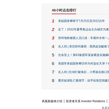
48小时点击排行
1
美副国务卿将于7月25日至26日访华
2
定了！2032年夏季奥运会主办城市为
3
郑州地铁被困人员口述：车厢外水有一
4
在人间 | 亲历郑州暴雨：我用皮划艇救
5
生命至上！第83集团军某旅紧急实施爆
6
美国常务副国务卿访华为何选在天津？
7
在人间 | 红绿灯被淹后，小男孩在路口指
8
重庆姐弟坠亡案细节：凶手欲靠悲情蒙混 
凤凰新媒体介绍
投资者关系 Investor Relations
凤凰