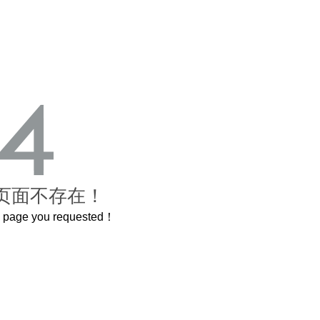
页面不存在！
he page you requested！
这个3.2米的长卷，还原了600岁的紫禁城