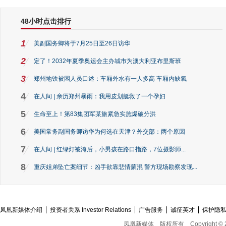
48小时点击排行
1
美副国务卿将于7月25日至26日访华
2
定了！2032年夏季奥运会主办城市为澳大利亚布里斯班
3
郑州地铁被困人员口述：车厢外水有一人多高 车厢内缺氧
4
在人间 | 亲历郑州暴雨：我用皮划艇救了一个孕妇
5
生命至上！第83集团军某旅紧急实施爆破分洪
6
美国常务副国务卿访华为何选在天津？外交部：两个原因
7
在人间 | 红绿灯被淹后，小男孩在路口指路，7位摄影师...
8
重庆姐弟坠亡案细节：凶手欲靠悲情蒙混 警方现场勘察发现...
凤凰新媒体介绍
投资者关系 Investor Relations
广告服务
诚征英才
保护隐
凤凰新媒体
版权所有
Copyright © 