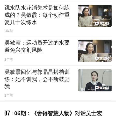
跳水队水花消失术是如何练
成的？吴敏霞：每个动作重
复几十次练水
02:03
2年前
吴敏霞：运动员开过的水要
避免兴奋剂风险
01:50
2年前
吴敏霞回忆与郭晶晶搭档训
练：她不训我，会不断鼓励
我
03:08
2年前
07
06期：《舍得智慧人物》对话吴士宏