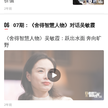
价值
05:05
2年前
06
07期：《舍得智慧人物》对话吴敏霞
《舍得智慧人物》吴敏霞：跃出水面 奔向旷
野
38:58
2年前