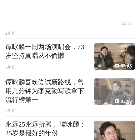
33:15
2年前
谭咏麟一周两场演唱会，73
岁坚持真唱从不偷懒
02:48
2年前
谭咏麟喜欢尝试新路线，曾
用几分钟为李克勤写歌拿下
流行榜第一
03:00
2年前
永远25永远折腾， 谭咏麟：
25岁是最好的年份
02:27
2年前