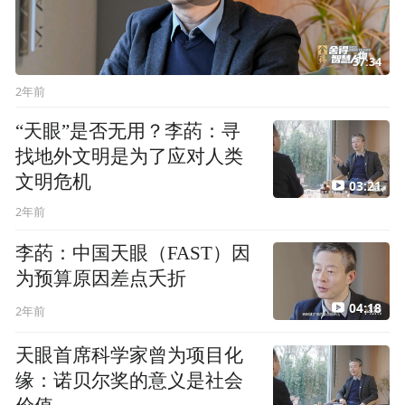
37:34
2年前
“天眼”是否无用？李菂：寻
找地外文明是为了应对人类
文明危机
03:21
2年前
李菂：中国天眼（FAST）因
为预算原因差点夭折
04:18
2年前
天眼首席科学家曾为项目化
缘：诺贝尔奖的意义是社会