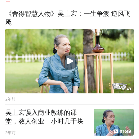
《舍得智慧人物》吴士宏：一生争渡 逆风飞
飏
36:49
2年前
吴士宏误入商业教练的课
堂，教人创业一小时几千块
01:49
2年前