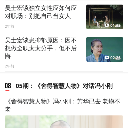
吴士宏谈独立女性应如何应
对职场：别把自己当女人
01:18
2年前
吴士宏谈患抑郁原因：因不
想做全职太太分手，但不后
悔
02:26
2年前
08
05期：《舍得智慧人物》对话冯小刚
《舍得智慧人物》冯小刚：芳华已去 老炮不
老