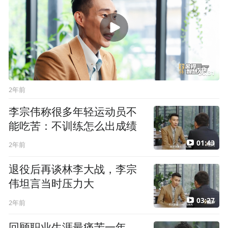
36:31
2年前
李宗伟称很多年轻运动员不
能吃苦：不训练怎么出成绩
01:43
2年前
退役后再谈林李大战，李宗
伟坦言当时压力大
03:27
2年前
回顾职业生涯最痛苦一年，