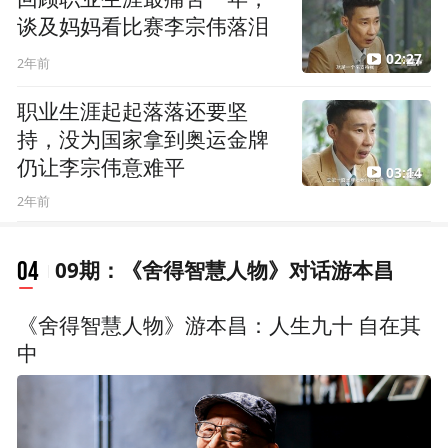
谈及妈妈看比赛李宗伟落泪
02:27
2年前
职业生涯起起落落还要坚
持，没为国家拿到奥运金牌
仍让李宗伟意难平
03:14
2年前
04
09期：《舍得智慧人物》对话游本昌
《舍得智慧人物》游本昌：人生九十 自在其
中