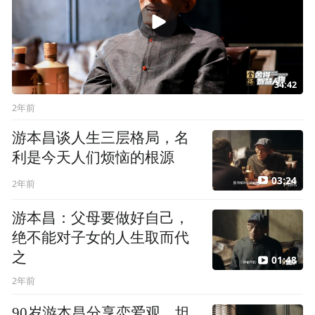
34:42
2年前
游本昌谈人生三层格局，名
利是今天人们烦恼的根源
03:24
2年前
游本昌：父母要做好自己，
绝不能对子女的人生取而代
之
01:48
2年前
90岁游本昌分享恋爱观，坦