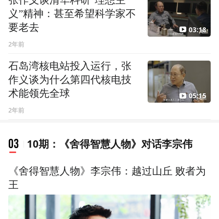
张作义谈清华科研“理想主
义”精神：甚至希望科学家不
要老去
03:18
2年前
石岛湾核电站投入运行，张
作义谈为什么第四代核电技
术能领先全球
05:15
2年前
03
10期：《舍得智慧人物》对话李宗伟
《舍得智慧人物》李宗伟：越过山丘 败者为
王