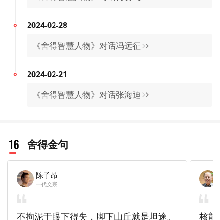
2024-02-21
《舍得智慧人物》对话张海迪
16
舍得金句
陈子昂
一代文宗
不拘泥于眼下得失，脚下山丘就是坦途。
核能
回避