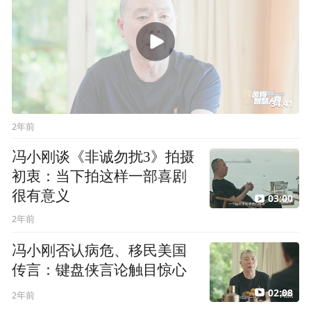
34:41
2年前
冯小刚谈《非诚勿扰3》拍摄
初衷：当下拍这样一部喜剧
很有意义
03:00
2年前
冯小刚否认病危、移民美国
传言：键盘侠言论触目惊心
02:08
2年前