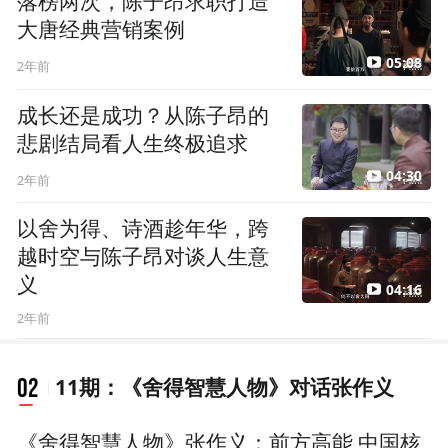
落榜两次，陈子昂求职打造
大唐经典营销案例
05:08
2年前
成长还是成功？从陈子昂的
悲剧结局看人生终极追求
04:30
2年前
以舍为得、诗酒趁年华，跨
越时空与陈子昂对谈人生意
义
04:16
2年前
02
11期：《舍得智慧人物》对话张作义
《舍得智慧人物》张作义：前方高能 中国核