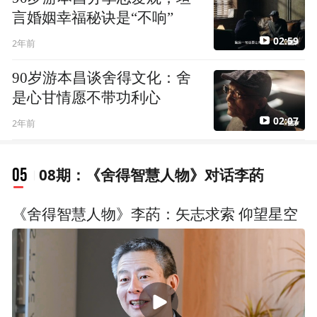
言婚姻幸福秘诀是“不响”
02:59
2年前
90岁游本昌谈舍得文化：舍
是心甘情愿不带功利心
02:07
2年前
05
08期：《舍得智慧人物》对话李菂
《舍得智慧人物》李菂：矢志求索 仰望星空