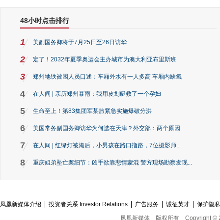
48小时点击排行
1
美副国务卿将于7月25日至26日访华
2
定了！2032年夏季奥运会主办城市为澳大利亚布里斯班
3
郑州地铁被困人员口述：车厢外水有一人多高 车厢内缺氧
4
在人间 | 亲历郑州暴雨：我用皮划艇救了一个孕妇
5
生命至上！第83集团军某旅紧急实施爆破分洪
6
美国常务副国务卿访华为何选在天津？外交部：两个原因
7
在人间 | 红绿灯被淹后，小男孩在路口指路，7位摄影师...
8
重庆姐弟坠亡案细节：凶手欲靠悲情蒙混 警方现场勘察发现...
凤凰新媒体介绍
投资者关系 Investor Relations
广告服务
诚征英才
保护隐
凤凰新媒体
版权所有
Copyright © 