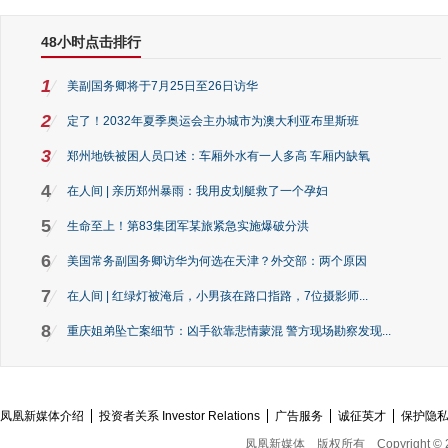
48小时点击排行
1
美副国务卿将于7月25日至26日访华
2
定了！2032年夏季奥运会主办城市为澳大利亚布里斯班
3
郑州地铁被困人员口述：车厢外水有一人多高 车厢内缺氧
4
在人间 | 亲历郑州暴雨：我用皮划艇救了一个孕妇
5
生命至上！第83集团军某旅紧急实施爆破分洪
6
美国常务副国务卿访华为何选在天津？外交部：两个原因
7
在人间 | 红绿灯被淹后，小男孩在路口指路，7位摄影师...
8
重庆姐弟坠亡案细节：凶手欲靠悲情蒙混 警方现场勘察发现...
凤凰新媒体介绍
投资者关系 Investor Relations
广告服务
诚征英才
保护隐
凤凰新媒体
版权所有
Copyright © 