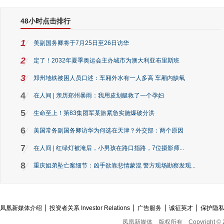
48小时点击排行
1
美副国务卿将于7月25日至26日访华
2
定了！2032年夏季奥运会主办城市为澳大利亚布里斯班
3
郑州地铁被困人员口述：车厢外水有一人多高 车厢内缺氧
4
在人间 | 亲历郑州暴雨：我用皮划艇救了一个孕妇
5
生命至上！第83集团军某旅紧急实施爆破分洪
6
美国常务副国务卿访华为何选在天津？外交部：两个原因
7
在人间 | 红绿灯被淹后，小男孩在路口指路，7位摄影师...
8
重庆姐弟坠亡案细节：凶手欲靠悲情蒙混 警方现场勘察发现...
凤凰新媒体介绍
投资者关系 Investor Relations
广告服务
诚征英才
保护隐
凤凰新媒体
版权所有
Copyright © 