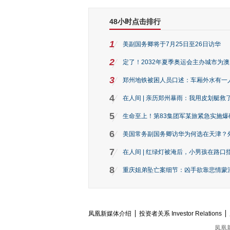
48小时点击排行
1
美副国务卿将于7月25日至26日访华
2
定了！2032年夏季奥运会主办城市为
3
郑州地铁被困人员口述：车厢外水有一
4
在人间 | 亲历郑州暴雨：我用皮划艇救
5
生命至上！第83集团军某旅紧急实施爆
6
美国常务副国务卿访华为何选在天津？
7
在人间 | 红绿灯被淹后，小男孩在路口指
8
重庆姐弟坠亡案细节：凶手欲靠悲情蒙混 
凤凰新媒体介绍
投资者关系 Investor Relations
凤凰