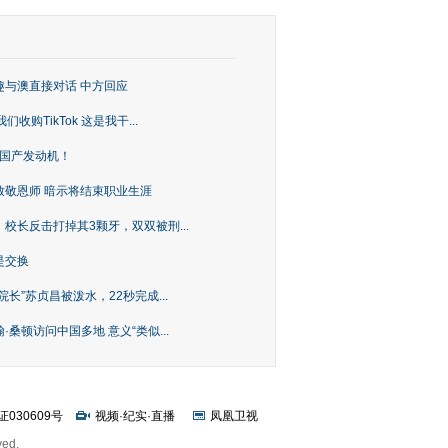
趣与澳直接对话 中方回应
购TikTok 这是我干...
上国产发动机！
致敬恩师 暗示将结束职业生涯
校长反击打掉其3颗牙，双双被刑...
是交换
长”苏贞昌被泼水，22秒完成...
桑顿访问中国多地 意义“类似...
证030609号
视频
·
纪实
·
直播
凤凰卫视
ved.