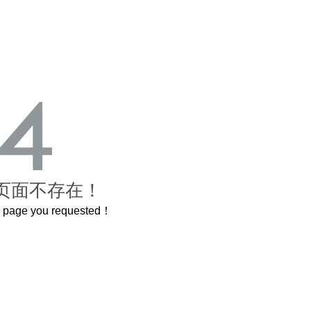
页面不存在！
he page you requested！
这个3.2米的长卷，还原了600岁的紫禁城