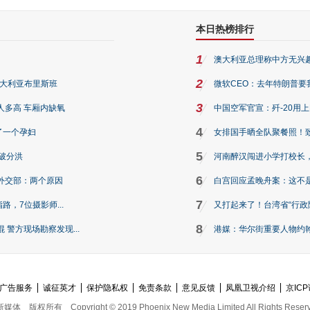
本日热榜排行
1
澳大利亚总理称中方无兴
2
澳大利亚布里斯班
微软CEO：去年特朗普要我们收
3
人多高 车厢内缺氧
中国空军官宣：歼-20用
4
了一个孕妇
女排国手晒全队聚餐照！
5
破分洪
河南醉汉闯进小学打校长，
6
外交部：两个原因
白宫回应孟晚舟案：这不
7
路，7位摄影师...
又打起来了！台湾省“行政院
8
警方现场勘察发现...
港媒：华尔街重要人物约翰·
广告服务
诚征英才
保护隐私权
免责条款
意见反馈
凤凰卫视介绍
京ICP
新媒体
版权所有
Copyright © 2019 Phoenix New Media Limited All Rights Reser