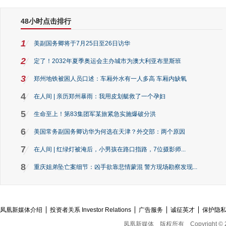
48小时点击排行
1
美副国务卿将于7月25日至26日访华
2
定了！2032年夏季奥运会主办城市为澳大利亚布里斯班
3
郑州地铁被困人员口述：车厢外水有一人多高 车厢内缺氧
4
在人间 | 亲历郑州暴雨：我用皮划艇救了一个孕妇
5
生命至上！第83集团军某旅紧急实施爆破分洪
6
美国常务副国务卿访华为何选在天津？外交部：两个原因
7
在人间 | 红绿灯被淹后，小男孩在路口指路，7位摄影师...
8
重庆姐弟坠亡案细节：凶手欲靠悲情蒙混 警方现场勘察发现...
凤凰新媒体介绍
投资者关系 Investor Relations
广告服务
诚征英才
保护隐
凤凰新媒体
版权所有
Copyright © 