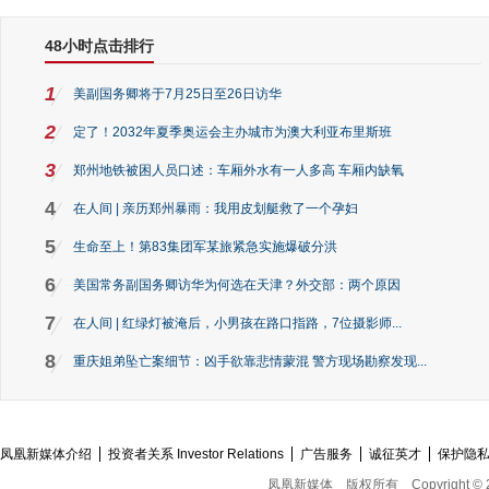
48小时点击排行
1
美副国务卿将于7月25日至26日访华
2
定了！2032年夏季奥运会主办城市为澳大利亚布里斯班
3
郑州地铁被困人员口述：车厢外水有一人多高 车厢内缺氧
4
在人间 | 亲历郑州暴雨：我用皮划艇救了一个孕妇
5
生命至上！第83集团军某旅紧急实施爆破分洪
6
美国常务副国务卿访华为何选在天津？外交部：两个原因
7
在人间 | 红绿灯被淹后，小男孩在路口指路，7位摄影师...
8
重庆姐弟坠亡案细节：凶手欲靠悲情蒙混 警方现场勘察发现...
凤凰新媒体介绍
投资者关系 Investor Relations
广告服务
诚征英才
保护隐
凤凰新媒体
版权所有
Copyright © 