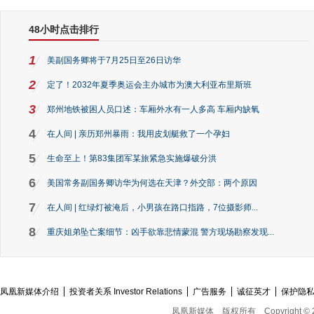
48小时点击排行
1
美副国务卿将于7月25日至26日访华
2
定了！2032年夏季奥运会主办城市为澳大利亚布里斯班
3
郑州地铁被困人员口述：车厢外水有一人多高 车厢内缺氧
4
在人间 | 亲历郑州暴雨：我用皮划艇救了一个孕妇
5
生命至上！第83集团军某旅紧急实施爆破分洪
6
美国常务副国务卿访华为何选在天津？外交部：两个原因
7
在人间 | 红绿灯被淹后，小男孩在路口指路，7位摄影师...
8
重庆姐弟坠亡案细节：凶手欲靠悲情蒙混 警方现场勘察发现...
凤凰新媒体介绍
投资者关系 Investor Relations
广告服务
诚征英才
保护隐
凤凰新媒体
版权所有
Copyright © 