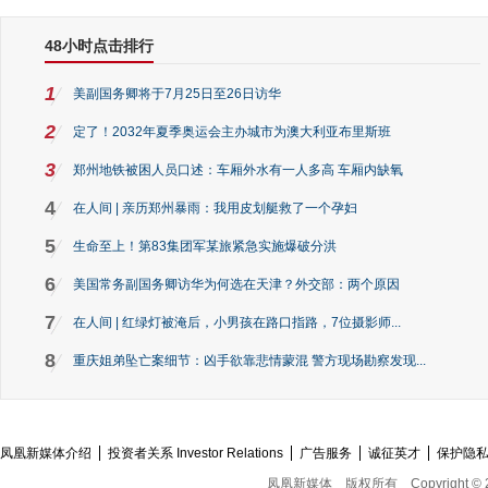
48小时点击排行
1
美副国务卿将于7月25日至26日访华
2
定了！2032年夏季奥运会主办城市为澳大利亚布里斯班
3
郑州地铁被困人员口述：车厢外水有一人多高 车厢内缺氧
4
在人间 | 亲历郑州暴雨：我用皮划艇救了一个孕妇
5
生命至上！第83集团军某旅紧急实施爆破分洪
6
美国常务副国务卿访华为何选在天津？外交部：两个原因
7
在人间 | 红绿灯被淹后，小男孩在路口指路，7位摄影师...
8
重庆姐弟坠亡案细节：凶手欲靠悲情蒙混 警方现场勘察发现...
凤凰新媒体介绍
投资者关系 Investor Relations
广告服务
诚征英才
保护隐
凤凰新媒体
版权所有
Copyright © 