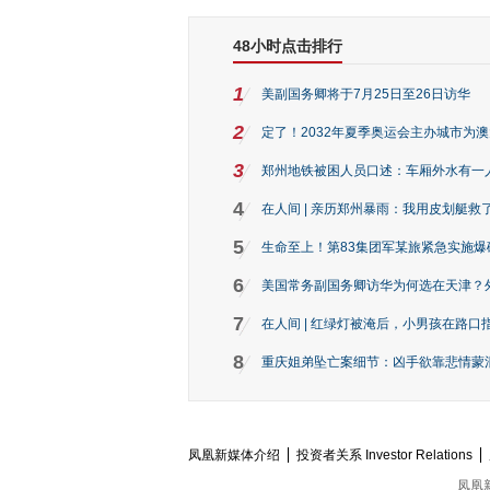
48小时点击排行
1
美副国务卿将于7月25日至26日访华
2
定了！2032年夏季奥运会主办城市为
3
郑州地铁被困人员口述：车厢外水有一
4
在人间 | 亲历郑州暴雨：我用皮划艇救
5
生命至上！第83集团军某旅紧急实施爆
6
美国常务副国务卿访华为何选在天津？
7
在人间 | 红绿灯被淹后，小男孩在路口指
8
重庆姐弟坠亡案细节：凶手欲靠悲情蒙混 
凤凰新媒体介绍
投资者关系 Investor Relations
凤凰