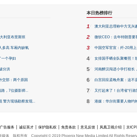
本日热榜排行
1
澳大利亚总理称中方无兴
2
澳大利亚布里斯班
微软CEO：去年特朗普要我们收
3
人多高 车厢内缺氧
中国空军官宣：歼-20用
4
了一个孕妇
女排国手晒全队聚餐照！
5
破分洪
河南醉汉闯进小学打校长，
6
外交部：两个原因
白宫回应孟晚舟案：这不
7
路，7位摄影师...
又打起来了！台湾省“行政院
8
警方现场勘察发现...
港媒：华尔街重要人物约翰·
广告服务
诚征英才
保护隐私权
免责条款
意见反馈
凤凰卫视介绍
京ICP
新媒体
版权所有
Copyright © 2019 Phoenix New Media Limited All Rights Reser