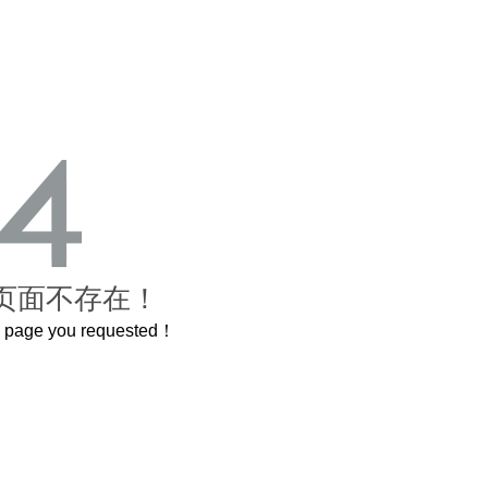
页面不存在！
he page you requested！
这个3.2米的长卷，还原了600岁的紫禁城