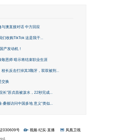
趣与澳直接对话 中方回应
购TikTok 这是我干...
上国产发动机！
致敬恩师 暗示将结束职业生涯
校长反击打掉其3颗牙，双双被刑...
是交换
长”苏贞昌被泼水，22秒完成...
桑顿访问中国多地 意义“类似...
证030609号
视频
·
纪实
·
直播
凤凰卫视
ved.