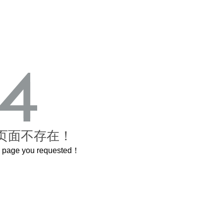
页面不存在！
he page you requested！
这个3.2米的长卷，还原了600岁的紫禁城