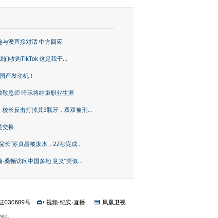
趣与澳直接对话 中方回应
购TikTok 这是我干...
上国产发动机！
致敬恩师 暗示将结束职业生涯
校长反击打掉其3颗牙，双双被刑...
是交换
长”苏贞昌被泼水，22秒完成...
桑顿访问中国多地 意义“类似...
证030609号
视频
·
纪实
·
直播
凤凰卫视
ved.