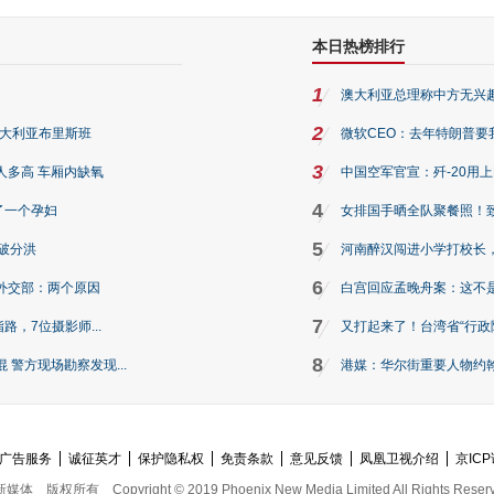
本日热榜排行
1
澳大利亚总理称中方无兴
2
澳大利亚布里斯班
微软CEO：去年特朗普要我们收
3
人多高 车厢内缺氧
中国空军官宣：歼-20用
4
了一个孕妇
女排国手晒全队聚餐照！
5
破分洪
河南醉汉闯进小学打校长，
6
外交部：两个原因
白宫回应孟晚舟案：这不
7
路，7位摄影师...
又打起来了！台湾省“行政院
8
警方现场勘察发现...
港媒：华尔街重要人物约翰·
广告服务
诚征英才
保护隐私权
免责条款
意见反馈
凤凰卫视介绍
京ICP
新媒体
版权所有
Copyright © 2019 Phoenix New Media Limited All Rights Reser