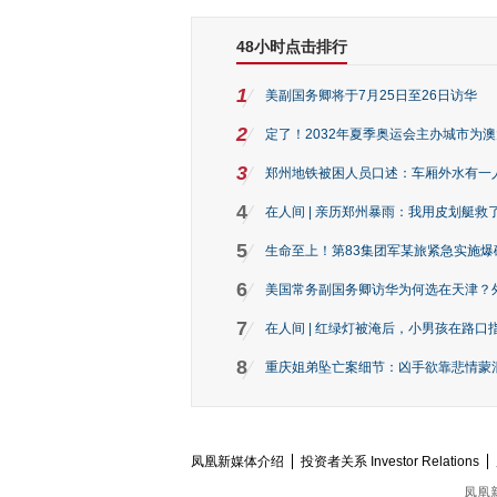
48小时点击排行
1
美副国务卿将于7月25日至26日访华
2
定了！2032年夏季奥运会主办城市为
3
郑州地铁被困人员口述：车厢外水有一
4
在人间 | 亲历郑州暴雨：我用皮划艇救
5
生命至上！第83集团军某旅紧急实施爆
6
美国常务副国务卿访华为何选在天津？
7
在人间 | 红绿灯被淹后，小男孩在路口指
8
重庆姐弟坠亡案细节：凶手欲靠悲情蒙混 
凤凰新媒体介绍
投资者关系 Investor Relations
凤凰