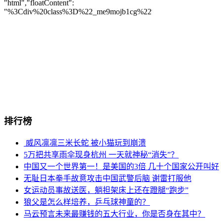
排行榜
威风凛凛三米长蛇 被小猫玩到崩溃
5万把共享雨伞现身杭州 一天就神秘“消失”？
中国又一个世界第一！是美国的3倍 几十个国家公开叫好
无耻日本拳手故意攻击中国武警后脑 谢雷打服他
女运动员事故送医，躺担架床上还在蹬腿“跑步”
狼父是怎么样培养，乒乓球神童的？
马云预言未来最赚钱的五大行业，你是否身在其中？