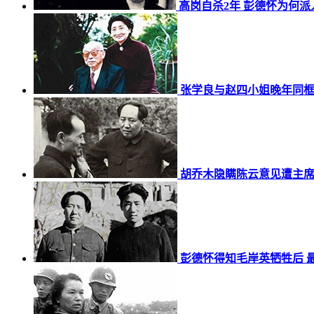
高岗自杀2年 彭德怀为何
张学良与赵四小姐晚年同
胡乔木隐瞒陈云意见遭主
彭德怀得知毛岸英牺牲后 