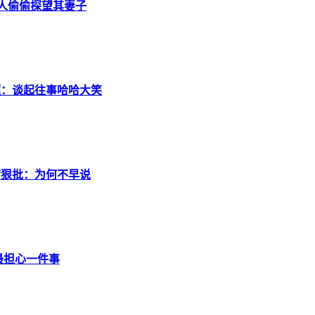
派人偷偷探望其妻子
框：谈起往事哈哈大笑
席狠批：为何不早说
最担心一件事