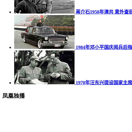
蒋介石1950年清共 意外
1984年邓小平国庆阅兵后
1970年汪东兴提设国家主
凤凰独播