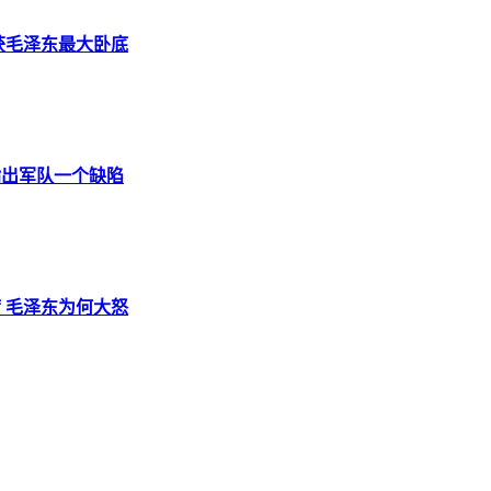
查获毛泽东最大卧底
指出军队一个缺陷
席 毛泽东为何大怒