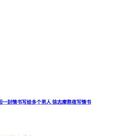
因一封情书写给多个男人 徐志摩熬夜写情书