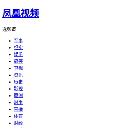
凤凰视频
选频道
军事
纪实
娱乐
搞笑
卫视
资讯
历史
影视
原创
时尚
直播
体育
财经