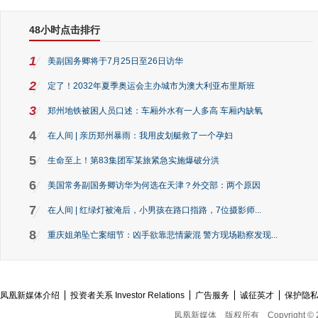
48小时点击排行
1
美副国务卿将于7月25日至26日访华
2
定了！2032年夏季奥运会主办城市为澳大利亚布里斯班
3
郑州地铁被困人员口述：车厢外水有一人多高 车厢内缺氧
4
在人间 | 亲历郑州暴雨：我用皮划艇救了一个孕妇
5
生命至上！第83集团军某旅紧急实施爆破分洪
6
美国常务副国务卿访华为何选在天津？外交部：两个原因
7
在人间 | 红绿灯被淹后，小男孩在路口指路，7位摄影师...
8
重庆姐弟坠亡案细节：凶手欲靠悲情蒙混 警方现场勘察发现...
凤凰新媒体介绍
投资者关系 Investor Relations
广告服务
诚征英才
保护隐
凤凰新媒体
版权所有
Copyright © 