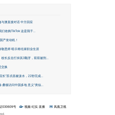
趣与澳直接对话 中方回应
购TikTok 这是我干...
上国产发动机！
致敬恩师 暗示将结束职业生涯
校长反击打掉其3颗牙，双双被刑...
是交换
长”苏贞昌被泼水，22秒完成...
桑顿访问中国多地 意义“类似...
证030609号
视频
·
纪实
·
直播
凤凰卫视
ved.