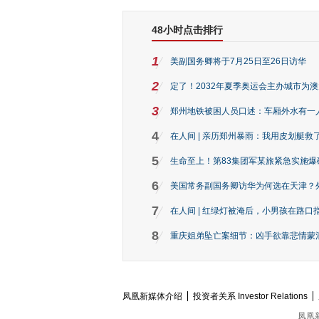
48小时点击排行
1
美副国务卿将于7月25日至26日访华
2
定了！2032年夏季奥运会主办城市为
3
郑州地铁被困人员口述：车厢外水有一
4
在人间 | 亲历郑州暴雨：我用皮划艇救
5
生命至上！第83集团军某旅紧急实施爆
6
美国常务副国务卿访华为何选在天津？
7
在人间 | 红绿灯被淹后，小男孩在路口指
8
重庆姐弟坠亡案细节：凶手欲靠悲情蒙混 
凤凰新媒体介绍
投资者关系 Investor Relations
凤凰