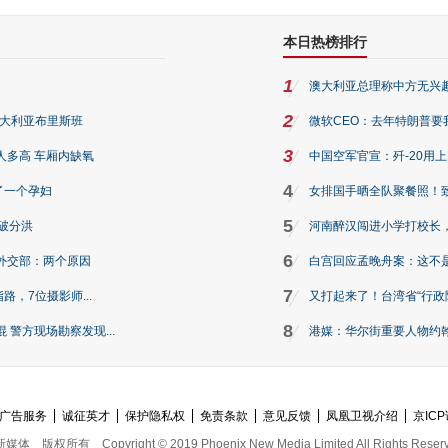
本日热榜排行
1
澳大利亚总理称中方无兴
2
澳大利亚布里斯班
微软CEO：去年特朗普要我们收
3
人多高 车厢内缺氧
中国空军官宣：歼-20用
4
了一个孕妇
女排国手晒全队聚餐照！
5
破分洪
河南醉汉闯进小学打校长，
6
外交部：两个原因
白宫回应孟晚舟案：这不
7
路，7位摄影师...
又打起来了！台湾省“行政院
8
警方现场勘察发现...
港媒：华尔街重要人物约翰·
广告服务
诚征英才
保护隐私权
免责条款
意见反馈
凤凰卫视介绍
京ICP
新媒体
版权所有
Copyright © 2019 Phoenix New Media Limited All Rights Reser