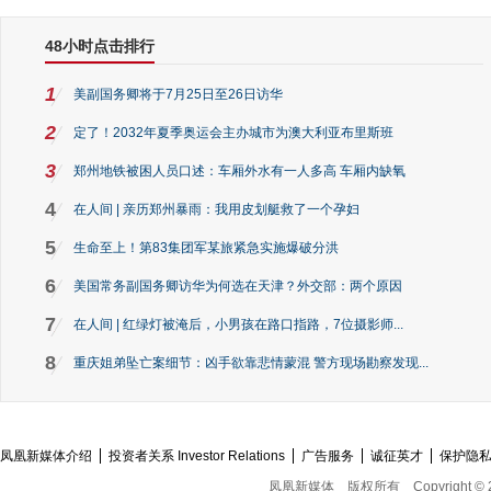
48小时点击排行
1
美副国务卿将于7月25日至26日访华
2
定了！2032年夏季奥运会主办城市为澳大利亚布里斯班
3
郑州地铁被困人员口述：车厢外水有一人多高 车厢内缺氧
4
在人间 | 亲历郑州暴雨：我用皮划艇救了一个孕妇
5
生命至上！第83集团军某旅紧急实施爆破分洪
6
美国常务副国务卿访华为何选在天津？外交部：两个原因
7
在人间 | 红绿灯被淹后，小男孩在路口指路，7位摄影师...
8
重庆姐弟坠亡案细节：凶手欲靠悲情蒙混 警方现场勘察发现...
凤凰新媒体介绍
投资者关系 Investor Relations
广告服务
诚征英才
保护隐
凤凰新媒体
版权所有
Copyright © 