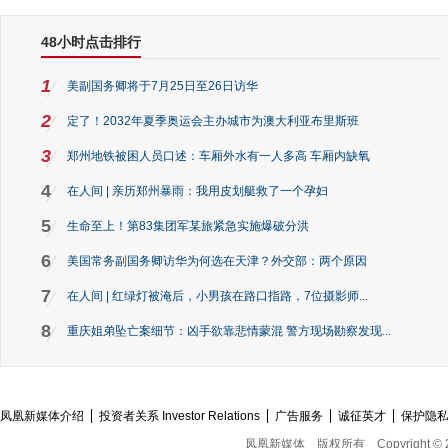
48小时点击排行
1
美副国务卿将于7月25日至26日访华
2
定了！2032年夏季奥运会主办城市为澳大利亚布里斯班
3
郑州地铁被困人员口述：车厢外水有一人多高 车厢内缺氧
4
在人间 | 亲历郑州暴雨：我用皮划艇救了一个孕妇
5
生命至上！第83集团军某旅紧急实施爆破分洪
6
美国常务副国务卿访华为何选在天津？外交部：两个原因
7
在人间 | 红绿灯被淹后，小男孩在路口指路，7位摄影师...
8
重庆姐弟坠亡案细节：凶手欲靠悲情蒙混 警方现场勘察发现...
凤凰新媒体介绍
投资者关系 Investor Relations
广告服务
诚征英才
保护隐
凤凰新媒体
版权所有
Copyright © 