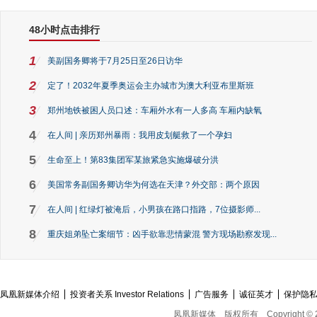
48小时点击排行
1
美副国务卿将于7月25日至26日访华
2
定了！2032年夏季奥运会主办城市为澳大利亚布里斯班
3
郑州地铁被困人员口述：车厢外水有一人多高 车厢内缺氧
4
在人间 | 亲历郑州暴雨：我用皮划艇救了一个孕妇
5
生命至上！第83集团军某旅紧急实施爆破分洪
6
美国常务副国务卿访华为何选在天津？外交部：两个原因
7
在人间 | 红绿灯被淹后，小男孩在路口指路，7位摄影师...
8
重庆姐弟坠亡案细节：凶手欲靠悲情蒙混 警方现场勘察发现...
凤凰新媒体介绍
投资者关系 Investor Relations
广告服务
诚征英才
保护隐
凤凰新媒体
版权所有
Copyright © 