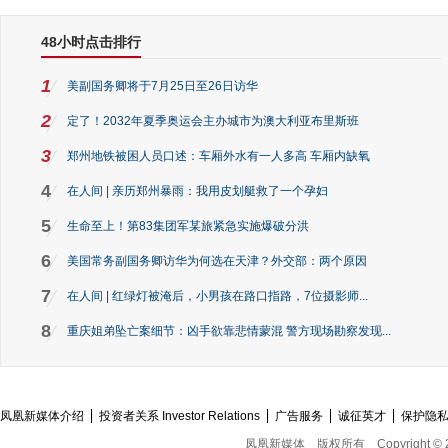
48小时点击排行
1
美副国务卿将于7月25日至26日访华
2
定了！2032年夏季奥运会主办城市为澳大利亚布里斯班
3
郑州地铁被困人员口述：车厢外水有一人多高 车厢内缺氧
4
在人间 | 亲历郑州暴雨：我用皮划艇救了一个孕妇
5
生命至上！第83集团军某旅紧急实施爆破分洪
6
美国常务副国务卿访华为何选在天津？外交部：两个原因
7
在人间 | 红绿灯被淹后，小男孩在路口指路，7位摄影师...
8
重庆姐弟坠亡案细节：凶手欲靠悲情蒙混 警方现场勘察发现...
凤凰新媒体介绍
投资者关系 Investor Relations
广告服务
诚征英才
保护隐
凤凰新媒体
版权所有
Copyright © 