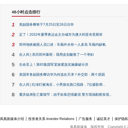
48小时点击排行
1
美副国务卿将于7月25日至26日访华
2
定了！2032年夏季奥运会主办城市为澳大利亚布里斯班
3
郑州地铁被困人员口述：车厢外水有一人多高 车厢内缺氧
4
在人间 | 亲历郑州暴雨：我用皮划艇救了一个孕妇
5
生命至上！第83集团军某旅紧急实施爆破分洪
6
美国常务副国务卿访华为何选在天津？外交部：两个原因
7
在人间 | 红绿灯被淹后，小男孩在路口指路，7位摄影师...
8
重庆姐弟坠亡案细节：凶手欲靠悲情蒙混 警方现场勘察发现...
凤凰新媒体介绍
投资者关系 Investor Relations
广告服务
诚征英才
保护隐
凤凰新媒体
版权所有
Copyright © 