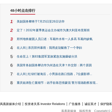
48小时点击排行
1
美副国务卿将于7月25日至26日访华
2
定了！2032年夏季奥运会主办城市为澳大利亚布里斯班
3
郑州地铁被困人员口述：车厢外水有一人多高 车厢内缺氧
4
在人间 | 亲历郑州暴雨：我用皮划艇救了一个孕妇
5
生命至上！第83集团军某旅紧急实施爆破分洪
6
美国常务副国务卿访华为何选在天津？外交部：两个原因
7
在人间 | 红绿灯被淹后，小男孩在路口指路，7位摄影师...
8
重庆姐弟坠亡案细节：凶手欲靠悲情蒙混 警方现场勘察发现...
凤凰新媒体介绍
投资者关系 Investor Relations
广告服务
诚征英才
保护隐
凤凰新媒体
版权所有
Copyright © 