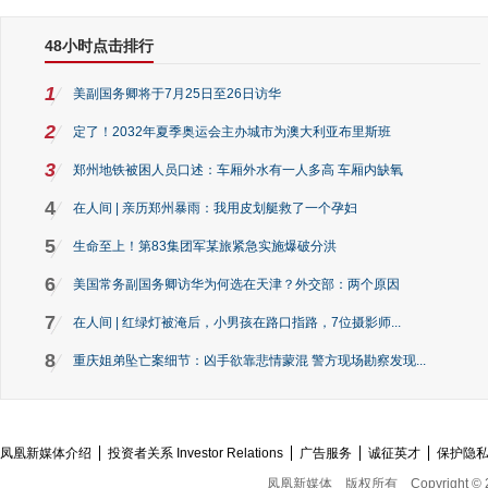
48小时点击排行
1
美副国务卿将于7月25日至26日访华
2
定了！2032年夏季奥运会主办城市为澳大利亚布里斯班
3
郑州地铁被困人员口述：车厢外水有一人多高 车厢内缺氧
4
在人间 | 亲历郑州暴雨：我用皮划艇救了一个孕妇
5
生命至上！第83集团军某旅紧急实施爆破分洪
6
美国常务副国务卿访华为何选在天津？外交部：两个原因
7
在人间 | 红绿灯被淹后，小男孩在路口指路，7位摄影师...
8
重庆姐弟坠亡案细节：凶手欲靠悲情蒙混 警方现场勘察发现...
凤凰新媒体介绍
投资者关系 Investor Relations
广告服务
诚征英才
保护隐
凤凰新媒体
版权所有
Copyright © 