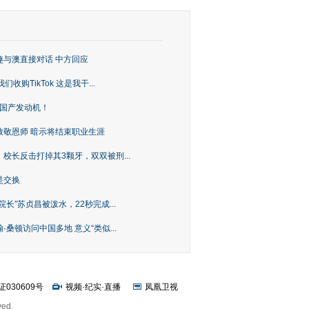
趣与澳直接对话 中方回应
购TikTok 这是我干...
上国产发动机！
致敬恩师 暗示将结束职业生涯
校长反击打掉其3颗牙，双双被刑...
是交换
长”苏贞昌被泼水，22秒完成...
桑顿访问中国多地 意义“类似...
证030609号
视频
·
纪实
·
直播
凤凰卫视
ved.