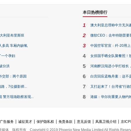
本日热榜排行
1
澳大利亚总理称中方无兴
2
澳大利亚布里斯班
微软CEO：去年特朗普要我们收
3
人多高 车厢内缺氧
中国空军官宣：歼-20用
4
了一个孕妇
女排国手晒全队聚餐照！
5
破分洪
河南醉汉闯进小学打校长，
6
外交部：两个原因
白宫回应孟晚舟案：这不
7
路，7位摄影师...
又打起来了！台湾省“行政院
8
警方现场勘察发现...
港媒：华尔街重要人物约翰·
广告服务
诚征英才
保护隐私权
免责条款
意见反馈
凤凰卫视介绍
京ICP
新媒体
版权所有
Copyright © 2019 Phoenix New Media Limited All Rights Reser