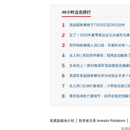
48小时点击排行
1
美副国务卿将于7月25日至26日访华
2
定了！2032年夏季奥运会主办城市为
3
郑州地铁被困人员口述：车厢外水有一
4
在人间 | 亲历郑州暴雨：我用皮划艇救
5
生命至上！第83集团军某旅紧急实施爆
6
美国常务副国务卿访华为何选在天津？
7
在人间 | 红绿灯被淹后，小男孩在路口指
8
重庆姐弟坠亡案细节：凶手欲靠悲情蒙混 
凤凰新媒体介绍
投资者关系 Investor Relations
凤凰