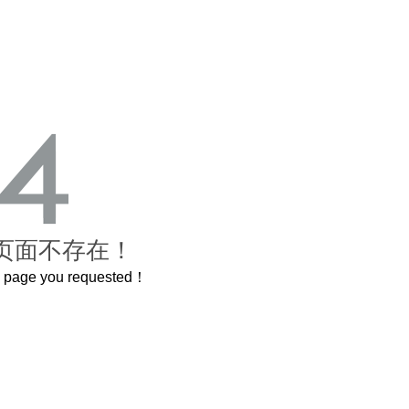
页面不存在！
he page you requested！
，还原了600岁的紫禁城
曲奇届的“爱马仕”把你