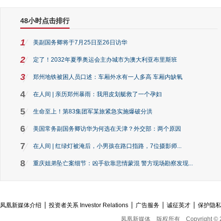
48小时点击排行
1
美副国务卿将于7月25日至26日访华
2
定了！2032年夏季奥运会主办城市为澳大利亚布里斯班
3
郑州地铁被困人员口述：车厢外水有一人多高 车厢内缺氧
4
在人间 | 亲历郑州暴雨：我用皮划艇救了一个孕妇
5
生命至上！第83集团军某旅紧急实施爆破分洪
6
美国常务副国务卿访华为何选在天津？外交部：两个原因
7
在人间 | 红绿灯被淹后，小男孩在路口指路，7位摄影师...
8
重庆姐弟坠亡案细节：凶手欲靠悲情蒙混 警方现场勘察发现...
凤凰新媒体介绍
投资者关系 Investor Relations
广告服务
诚征英才
保护隐
凤凰新媒体
版权所有
Copyright © 